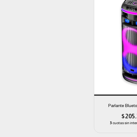
Parlante Blue
$205.
3
cuotas sin inte