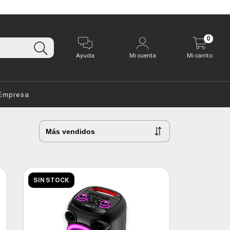
0
Ayuda
Mi cuenta
Mi carrito
Empresa
SIN STOCK