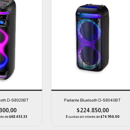
tooth D-S8020BT
Parlante Bluetooth D-S8040BT
300,00
$224.850,00
rés de
$68.433,33
3
cuotas sin interés de
$74.950,00