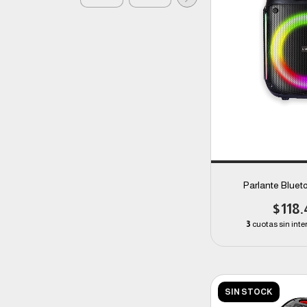
Parlante Blue
$118.
3
cuotas sin inte
SIN STOCK