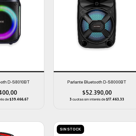
tooth D-S8010BT
Parlante Bluetooth D-S8000BT
400,00
$52.390,00
rés de
$39.466,67
3
cuotas sin interés de
$17.463,33
SIN STOCK