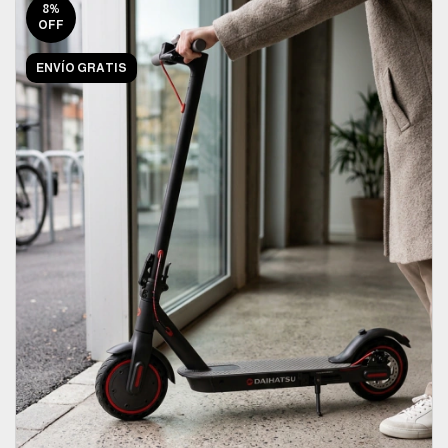
8
%
OFF
ENVÍO GRATIS