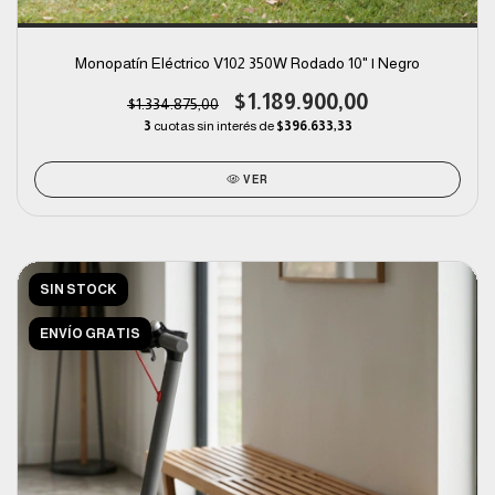
Monopatín Eléctrico V102 350W Rodado 10" | Negro
$1.189.900,00
$1.334.875,00
3
cuotas sin interés de
$396.633,33
VER
SIN STOCK
ENVÍO GRATIS