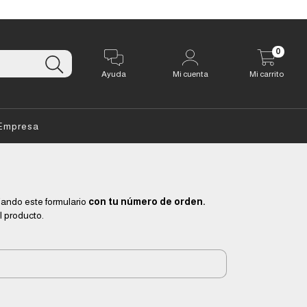
0
Ayuda
Mi cuenta
Mi carrito
Empresa
iando este formulario
con tu número de orden.
l producto.