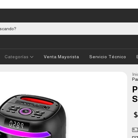
Categorías
Venta Mayorista
Servicio Técnico
Ini
Pa
P
S
$