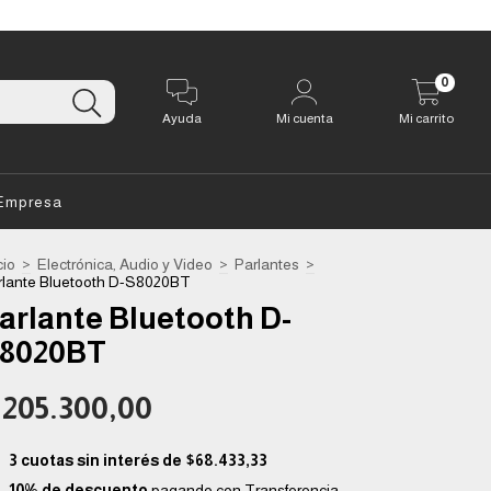
0
Ayuda
Mi cuenta
Mi carrito
Empresa
cio
>
Electrónica, Audio y Video
>
Parlantes
>
rlante Bluetooth D-S8020BT
arlante Bluetooth D-
8020BT
205.300,00
3
cuotas sin interés de
$68.433,33
10% de descuento
pagando con Transferencia