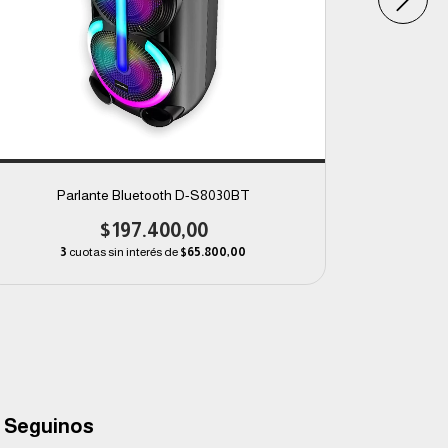
Parlante Bluetooth D-S8030BT
Pa
$197.400,00
3
cuotas sin interés de
$65.800,00
3
Seguinos