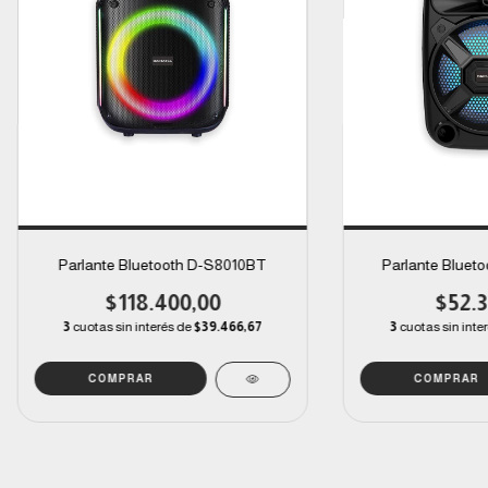
Parlante Bluetooth D-S8010BT
Parlante Bluet
$118.400,00
$52.3
3
cuotas sin interés de
$39.466,67
3
cuotas sin inte