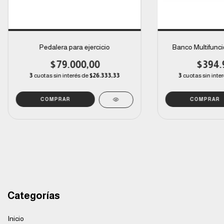
Pedalera para ejercicio
Banco Multifunci
$79.000,00
$394.
3
cuotas sin interés de
$26.333,33
3
cuotas sin inte
Categorías
Inicio