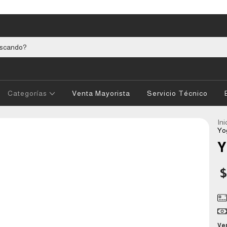
Categorías
Venta Mayorista
Servicio Técnico
Ini
Yog
Y
$
Ve