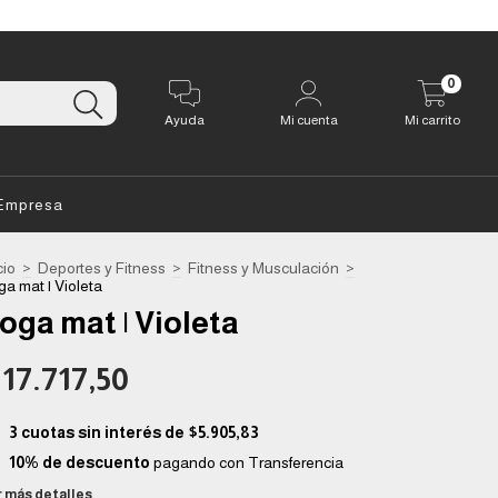
0
Ayuda
Mi cuenta
Mi carrito
Empresa
cio
>
Deportes y Fitness
>
Fitness y Musculación
>
a mat | Violeta
oga mat | Violeta
17.717,50
3
cuotas sin interés de
$5.905,83
10% de descuento
pagando con Transferencia
r más detalles