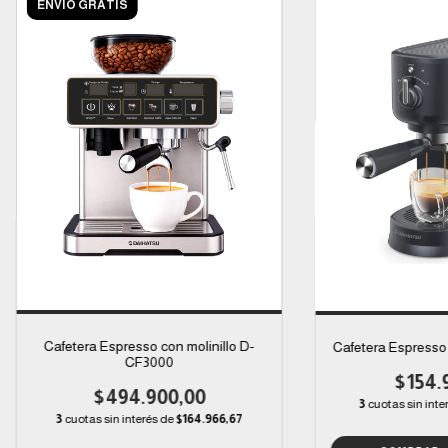
ENVÍO GRATIS
Cafetera Espresso con molinillo D-
Cafetera Espresso
CF3000
$154.
$494.900,00
3
cuotas sin inte
3
cuotas sin interés de
$164.966,67